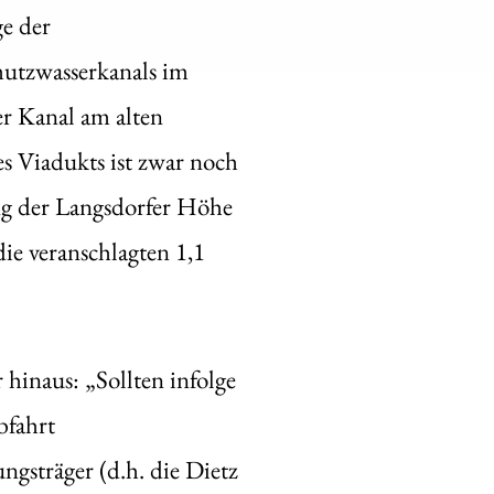
e der
utzwasserkanals im
er Kanal am alten
s Viadukts ist zwar noch
ung der Langsdorfer Höhe
ie veranschlagten 1,1
 hinaus: „Sollten infolge
bfahrt
gsträger (d.h. die Dietz