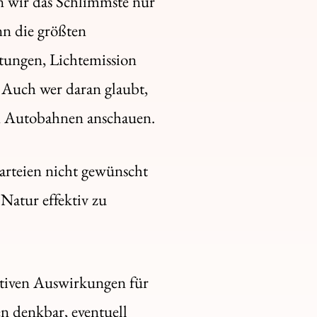
 wir das Schlimmste nur
nn die größten
stungen, Lichtemission
 Auch wer daran glaubt,
en Autobahnen anschauen.
Parteien nicht gewünscht
Natur effektiv zu
ativen Auswirkungen für
n denkbar, eventuell