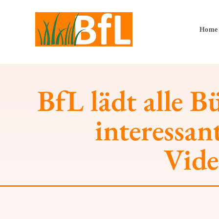
Home
BfL lädt alle 
interessan
Vide