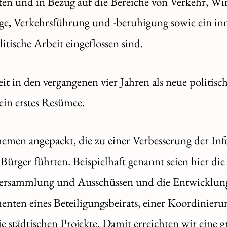
ten und in Bezug auf die Bereiche von Verkehr, Wi
e, Verkehrsführung und -beruhigung sowie ein inn
tische Arbeit eingeflossen sind.
eit in den vergangenen vier Jahren als neue politisc
ein erstes Resümee.
Themen angepackt, die zu einer Verbesserung der In
ürger führten. Beispielhaft genannt seien hier di
nversammlung und Ausschüssen und die Entwicklun
nten eines Beteiligungsbeirats, einer Koordinierun
e städtischen Projekte. Damit erreichten wir eine 